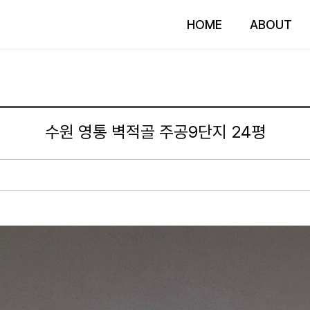
HOME
ABOUT
수원 영통 벽적골 주공9단지 24평